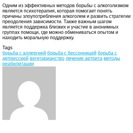
Одним из эффективных методов борьбы с алкоголизмом
является психотерапия, которая помогает понять
причины злоупотребления алкоголем и развить стратегии
преодоления зависимости. Также важным шагом
является поддержка близких и участие в анонимных
группах помощи, где можно обмениваться опытом и
находить моральную поддержку.
Tags
борьба с аллергией
борьба с бессонницей
борьба с
депрессией
вегетарианство
лечение артрита
методы
реабилитации
Facebook
Twitter
LinkedIn
Tumblr
Pinterest
Reddit
VKontakte
Odnoklassniki
Skype
WhatsApp
Telegram
Viber
Share
Print
via
Email
ЧИТАЕМОЕ