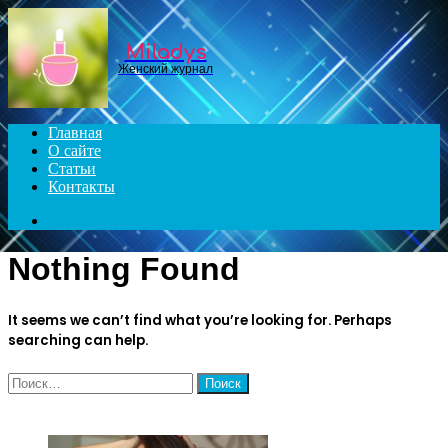
Menu
Miladys
Женский журнал
Главная
О сайте
Статьи
Контакты
Search
for
Nothing Found
It seems we can’t find what you’re looking for. Perhaps
searching can help.
Найти:
ЧИТАЕМОЕ