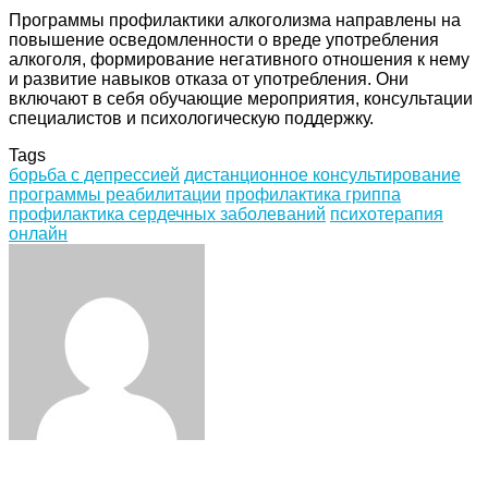
Программы профилактики алкоголизма направлены на
повышение осведомленности о вреде употребления
алкоголя, формирование негативного отношения к нему
и развитие навыков отказа от употребления. Они
включают в себя обучающие мероприятия, консультации
специалистов и психологическую поддержку.
Tags
борьба с депрессией
дистанционное консультирование
программы реабилитации
профилактика гриппа
профилактика сердечных заболеваний
психотерапия
онлайн
Facebook
Twitter
LinkedIn
Tumblr
Pinterest
Reddit
VKontakte
Odnoklassniki
Skype
WhatsApp
Telegram
Viber
Share
Print
via
Email
ЧИТАЕМОЕ