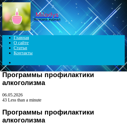
Menu
Miladys
Женский журнал
Главная
О сайте
Статьи
Контакты
Search
for
Программы профилактики
алкоголизма
06.05.2026
43
Less than a minute
Программы профилактики
алкоголизма