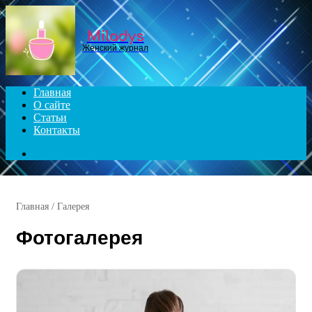
Menu
Miladys
Женский журнал
Главная
О сайте
Статьи
Контакты
Search
for
Главная
/
Галерея
Фотогалерея