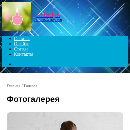
Menu
Miladys
Женский журнал
Главная
О сайте
Статьи
Контакты
Search
for
Главная
/
Галерея
Фотогалерея