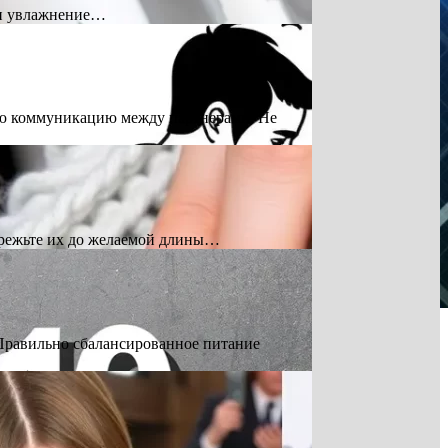
 и увлажнение…
ю коммуникацию между партнерами. Не
брежьте их до желаемой длины…
 Правильно сбалансированное питание