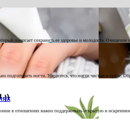
который помогает сохранить ее здоровье и молодость. Очищение
но подготовить ногти. Убедитесь, что ногти чистые и сухие. О
иях
онии в отношениях важно поддерживать открытую и искренню