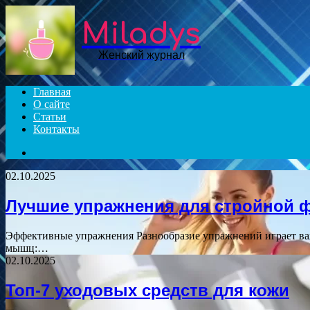
Miladys
Женский журнал
Главная
О сайте
Статьи
Контакты
Search
for
02.10.2025
Лучшие упражнения для стройной 
Эффективные упражнения Разнообразие упражнений играет ва
мышц:…
02.10.2025
Топ-7 уходовых средств для кожи