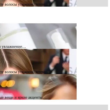
мите волосы утюжком, затем…
 и увлажнение…
мите волосы утюжком, затем…
вые вещи и яркие акценты.…