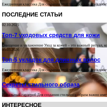
Ежедневная классика Для создания этой укладки вам понадоби
ПОСЛЕДНИЕ СТАТЬИ
02.10.2025
Топ-7 уходовых средств для кожи
Очищение и увлажнение Уход за кожей – это важный ритуал, 
05.03.2026
Топ-5 укладок для длинных волос
Ежедневная классика Для создания этой укладки вам понадоби
02.05.2026
Секреты стильного образа
Идеальный гардероб Для создания стильного образа важно име
ИНТЕРЕСНОЕ