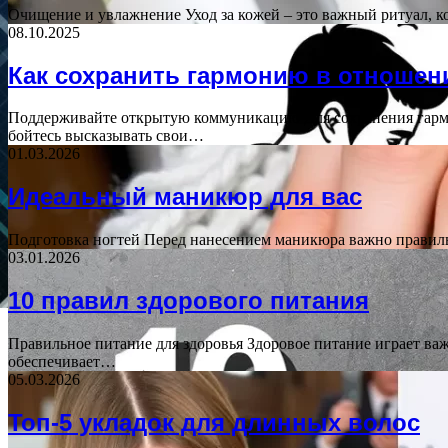
Очищение и увлажнение Уход за кожей – это важный ритуал, 
08.10.2025
Как сохранить гармонию в отношен
Поддерживайте открытую коммуникацию Для сохранения гарм
бойтесь высказывать свои…
01.03.2026
Идеальный маникюр для вас
Подготовка ногтей Перед нанесением маникюра важно правиль
03.01.2026
10 правил здорового питания
Правильное питание для здоровья Здоровое питание играет в
обеспечивает…
05.03.2026
Топ-5 укладок для длинных волос