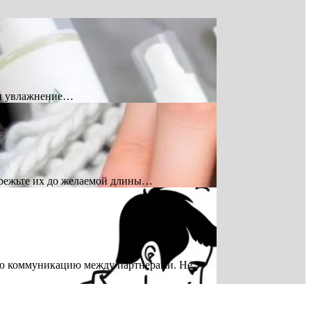
 и увлажнение…
брежьте их до желаемой длины…
ю коммуникацию между партнерами. Не