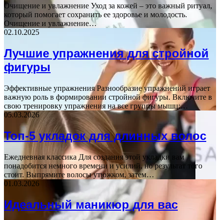
Очищение и увлажнение Уход за кожей – это важный ритуал,
который помогает сохранить ее здоровье и молодость.
Очищение и увлажнение…
02.10.2025
Лучшие упражнения для стройной
фигуры
Эффективные упражнения Разнообразие упражнений играет
важную роль в формировании стройной фигуры. Включите в
свою тренировку упражнения на все группы мышц:…
05.03.2026
Топ-5 укладок для длинных волос
Ежедневная классика Для создания этой укладки вам
понадобится немного времени и усилий, но результат того
стоит. Выпрямите волосы утюжком, затем…
01.03.2026
Идеальный маникюр для вас