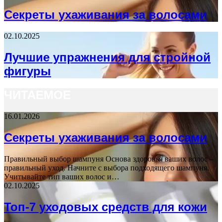
Секреты ухаживания за волосами
02.10.2025
Лучшие упражнения для стройной
фигуры
ЧИТАЕМОЕ
16.01.2026
Секреты ухаживания за волосами
Правильный выбор шампуня Основа здоровья ваших волос –
правильный уход. Начните с выбора подходящего шампуня.
Учитывайте тип ваших волос и…
02.10.2025
Топ-7 уходовых средств для кожи