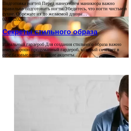
Подготовка ногтей Перед нанесением маникюра важно
правильно подготовить ногти. Убедитесь, что ногти чистые и
сухие. Обрежьте их до желаемой длины…
02.05.2026
Секреты стильного образа
Идеальный гардероб Для создания стильного образа важно
иметь хорошо продуманный гардероб, который сочетает в
себе базовые вещи и яркие акценты.…
ПОСЛЕДНИЕ СТАТЬИ