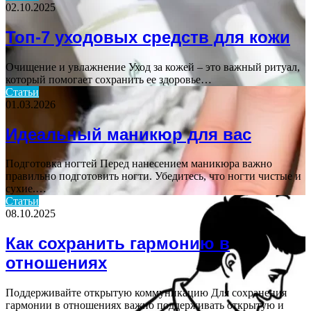
02.10.2025
Топ-7 уходовых средств для кожи
Очищение и увлажнение Уход за кожей – это важный ритуал,
который помогает сохранить ее здоровье…
Статьи
01.03.2026
Идеальный маникюр для вас
Подготовка ногтей Перед нанесением маникюра важно
правильно подготовить ногти. Убедитесь, что ногти чистые и
сухие.…
Статьи
08.10.2025
Как сохранить гармонию в
отношениях
Поддерживайте открытую коммуникацию Для сохранения
гармонии в отношениях важно поддерживать открытую и