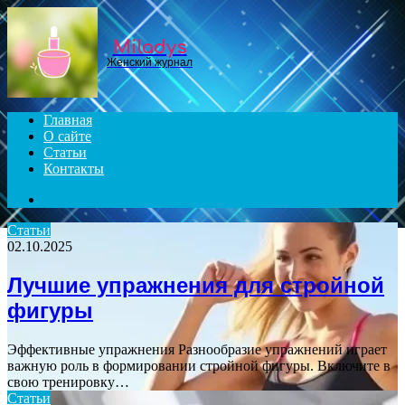
Menu
Miladys
Женский журнал
Главная
О сайте
Статьи
Контакты
Search
for
Статьи
02.10.2025
Лучшие упражнения для стройной
фигуры
Эффективные упражнения Разнообразие упражнений играет
важную роль в формировании стройной фигуры. Включите в
свою тренировку…
Статьи